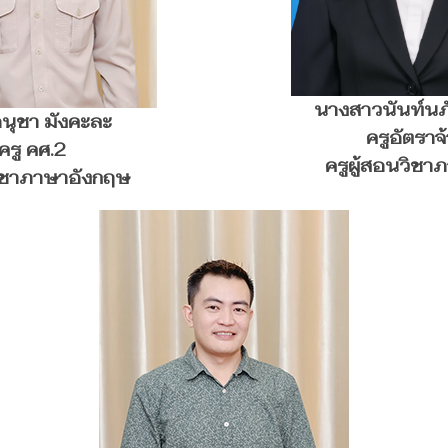
นางสาวนันท์นภ
นุชา มังคะละ
ครูอัตราจ
ครู คศ.2
ครูผู้สอนวิชา
วิชาภาษาอังกฤษ