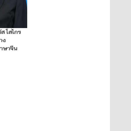
ัส โสไกร
้าง
ภาษาจีน