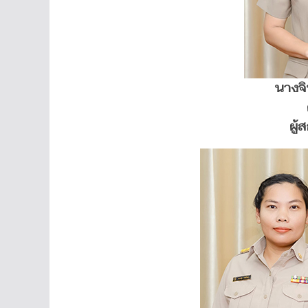
นางจ
ผู้