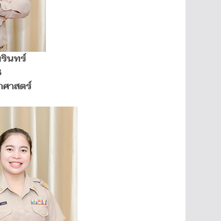
รินทร์
3
าศาสตร์