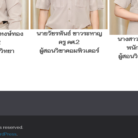
นายวัชรพันธ์ ชาวระหาญ
หงษ์ทอง
นางสา
ครู คศ.2
2
พนั
ผู้สอนวิชาคอมพิวเตอร์
ววิทยา
ผู้สอนว
ts reserved.
rdPress
.