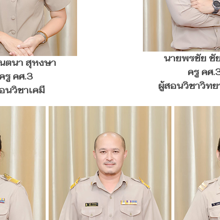
นายพรชัย ชัย
ินตนา สุหงษา
ครู คศ.
ครู คศ.3
ผู้สอนวิชาวิทย
สอนวิชาเคมี