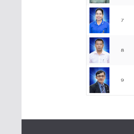
7
8
9