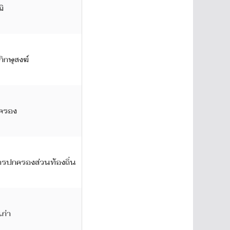
ฒิ
ิกษุสงฆ์
กครอง
กรปกครองส่วนท้องถิ่น
เก่า